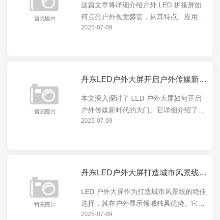
这篇文章将详细介绍户外 LED 拼接屏如
何点亮户外视觉盛宴，从其特点、应用场
2025-07-09
景到实际效果，全方位展示这一创新技术
在户外展示领域的卓越表现。户外 LED
拼接屏以其高清晰度、大尺寸、色彩鲜艳
等优势，为户...
丹东LED户外大屏开启户外传媒新时代的大门
本文深入探讨了 LED 户外大屏如何开启
户外传媒新时代的大门。它详细介绍了
2025-07-09
LED 户外大屏的特点与优势，如高亮度、
高清晰度、可定制性等，以及这些特点如
何在户外广告、城市宣传等领域发挥重要
作用，引领户...
丹东LED户外大屏打造城市风景线的绝佳选择
LED 户外大屏作为打造城市风景线的绝佳
选择，其在户外显示领域独具优势。它能
2025-07-09
以绚丽多彩的画面点亮城市夜晚，成为城