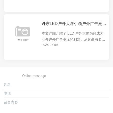
市的视觉焦点。无论是商业广告还是城市
宣传，LED 户外大屏都能发挥出色，为城
市增添独特魅...
丹东LED户外大屏引领户外广告潮流的利器
本文详细介绍了 LED 户外大屏为何成为
引领户外广告潮流的利器。从其高清显
2025-07-09
示、超大尺寸、节能环保等特点，到在城
市地标、商业中心等场所的广泛应用，展
现了 LED 户外大屏的强大影响力和独特
价值。
在线留言
Online message
姓名
电话
留言内容