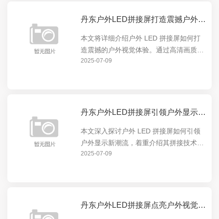
丹东户外LED拼接屏打造震撼户外视觉体验
本文将详细介绍户外 LED 拼接屏如何打
造震撼的户外视觉体验。通过高清画质、
2025-07-09
超大尺寸和灵活拼接等特点，为户外场景
提供无与伦比的显示效果，无论是商业广
告、体育赛事还是公共信息发布，都能让
观众沉浸在视觉盛...
丹东户外LED拼接屏引领户外显示新潮流
本文深入探讨户外 LED 拼接屏如何引领
户外显示新潮流，着重介绍其拼接技术的
2025-07-09
优势与创新，展现其在户外显示领域的卓
越表现，让读者全面了解户外 LED 拼接
屏的独特魅力与发展前景。
丹东户外LED拼接屏点亮户外视觉盛宴