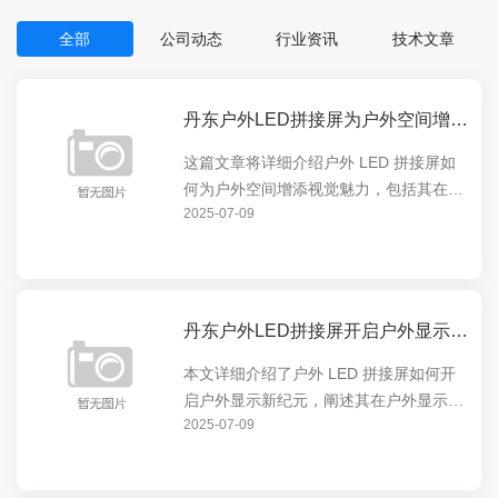
全部
公司动态
行业资讯
技术文章
丹东户外LED拼接屏为户外空间增添视觉魅力
这篇文章将详细介绍户外 LED 拼接屏如
何为户外空间增添视觉魅力，包括其在展
2025-07-09
示动态内容、营造氛围等方面的卓越表
现，让户外空间焕发出全新的活力，吸引
人们的目光。
丹东户外LED拼接屏开启户外显示新纪元
本文详细介绍了户外 LED 拼接屏如何开
启户外显示新纪元，阐述其在户外显示领
2025-07-09
域的独特优势和创新应用，包括高清画
质、超广视角等特点，以及对户外广告、
公共信息展示等方面的重要意义。