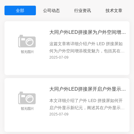
全部
公司动态
行业资讯
技术文章
大同户外LED拼接屏为户外空间增添视觉魅力
这篇文章将详细介绍户外 LED 拼接屏如
何为户外空间增添视觉魅力，包括其在展
2025-07-09
示动态内容、营造氛围等方面的卓越表
现，让户外空间焕发出全新的活力，吸引
人们的目光。
大同户外LED拼接屏开启户外显示新纪元
本文详细介绍了户外 LED 拼接屏如何开
启户外显示新纪元，阐述其在户外显示领
2025-07-09
域的独特优势和创新应用，包括高清画
质、超广视角等特点，以及对户外广告、
公共信息展示等方面的重要意义。