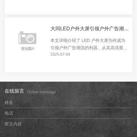
市的视觉焦点。无论是商业广告还是城市
宣传，LED 户外大屏都能发挥出色，为城
市增添独特魅...
大同LED户外大屏引领户外广告潮流的利器
本文详细介绍了 LED 户外大屏为何成为
引领户外广告潮流的利器。从其高清显
2025-07-09
示、超大尺寸、节能环保等特点，到在城
市地标、商业中心等场所的广泛应用，展
现了 LED 户外大屏的强大影响力和独特
价值。
在线留言
Online message
姓名
电话
留言内容