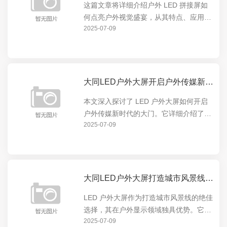
这篇文章将详细介绍户外 LED 拼接屏如
何点亮户外视觉盛宴，从其特点、应用场
2025-07-09
景到实际效果，全方位展示这一创新技术
在户外展示领域的卓越表现。户外 LED
拼接屏以其高清晰度、大尺寸、色彩鲜艳
等优势，为户...
大同LED户外大屏开启户外传媒新时代的大门
本文深入探讨了 LED 户外大屏如何开启
户外传媒新时代的大门。它详细介绍了
2025-07-09
LED 户外大屏的特点与优势，如高亮度、
高清晰度、可定制性等，以及这些特点如
何在户外广告、城市宣传等领域发挥重要
作用，引领户...
大同LED户外大屏打造城市风景线的绝佳选择
LED 户外大屏作为打造城市风景线的绝佳
选择，其在户外显示领域独具优势。它能
2025-07-09
以绚丽多彩的画面点亮城市夜晚，成为城