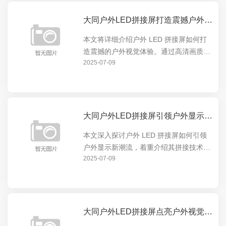
大同户外LED拼接屏打造震撼户外视觉体验
本文将详细介绍户外 LED 拼接屏如何打
造震撼的户外视觉体验。通过高清画质、
2025-07-09
超大尺寸和灵活拼接等特点，为户外场景
提供无与伦比的显示效果，无论是商业广
告、体育赛事还是公共信息发布，都能让
观众沉浸在视觉盛...
大同户外LED拼接屏引领户外显示新潮流
本文深入探讨户外 LED 拼接屏如何引领
户外显示新潮流，着重介绍其拼接技术的
2025-07-09
优势与创新，展现其在户外显示领域的卓
越表现，让读者全面了解户外 LED 拼接
屏的独特魅力与发展前景。
大同户外LED拼接屏点亮户外视觉盛宴