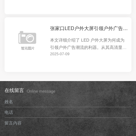
市的视觉焦点。无论是商业广告还是城市
宣传，LED 户外大屏都能发挥出色，为城
市增添独特魅...
张家口LED户外大屏引领户外广告潮流的利器
本文详细介绍了 LED 户外大屏为何成为
引领户外广告潮流的利器。从其高清显
2025-07-09
示、超大尺寸、节能环保等特点，到在城
市地标、商业中心等场所的广泛应用，展
现了 LED 户外大屏的强大影响力和独特
价值。
在线留言
Online message
姓名
电话
留言内容