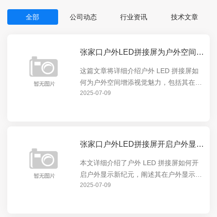
全部
公司动态
行业资讯
技术文章
张家口户外LED拼接屏为户外空间增添视觉魅力
这篇文章将详细介绍户外 LED 拼接屏如
何为户外空间增添视觉魅力，包括其在展
2025-07-09
示动态内容、营造氛围等方面的卓越表
现，让户外空间焕发出全新的活力，吸引
人们的目光。
张家口户外LED拼接屏开启户外显示新纪元
本文详细介绍了户外 LED 拼接屏如何开
启户外显示新纪元，阐述其在户外显示领
2025-07-09
域的独特优势和创新应用，包括高清画
质、超广视角等特点，以及对户外广告、
公共信息展示等方面的重要意义。