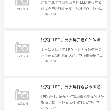
这篇文章将详细介绍户外 LED 拼接屏如
何点亮户外视觉盛宴，从其特点、应用场
2025-07-09
景到实际效果，全方位展示这一创新技术
在户外展示领域的卓越表现。户外 LED
拼接屏以其高清晰度、大尺寸、色彩鲜艳
等优势，为户...
张家口LED户外大屏开启户外传媒新时代的大门
本文深入探讨了 LED 户外大屏如何开启
户外传媒新时代的大门。它详细介绍了
2025-07-09
LED 户外大屏的特点与优势，如高亮度、
高清晰度、可定制性等，以及这些特点如
何在户外广告、城市宣传等领域发挥重要
作用，引领户...
张家口LED户外大屏打造城市风景线的绝佳选择
LED 户外大屏作为打造城市风景线的绝佳
选择，其在户外显示领域独具优势。它能
2025-07-09
以绚丽多彩的画面点亮城市夜晚，成为城