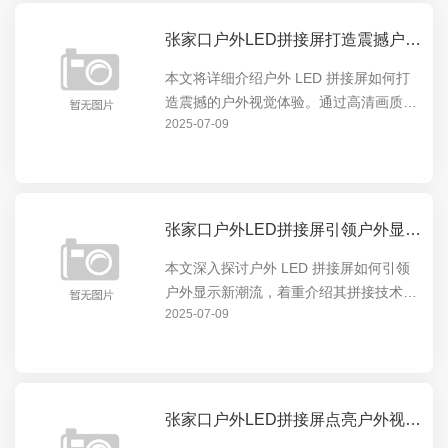
张家口户外LED拼接屏打造震撼户外视觉体验
本文将详细介绍户外 LED 拼接屏如何打
造震撼的户外视觉体验。通过高清画质、
2025-07-09
超大尺寸和灵活拼接等特点，为户外场景
提供无与伦比的显示效果，无论是商业广
告、体育赛事还是公共信息发布，都能让
观众沉浸在视觉盛...
张家口户外LED拼接屏引领户外显示新潮流
本文深入探讨户外 LED 拼接屏如何引领
户外显示新潮流，着重介绍其拼接技术的
2025-07-09
优势与创新，展现其在户外显示领域的卓
越表现，让读者全面了解户外 LED 拼接
屏的独特魅力与发展前景。
张家口户外LED拼接屏点亮户外视觉盛宴