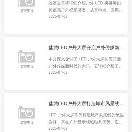
这篇文章将详细介绍户外 LED 拼接屏如
何点亮户外视觉盛宴，从其特点、应用场
2025-07-09
景到实际效果，全方位展示这一创新技术
在户外展示领域的卓越表现。户外 LED
拼接屏以其高清晰度、大尺寸、色彩鲜艳
等优势，为户...
盐城LED户外大屏开启户外传媒新时代的大门
本文深入探讨了 LED 户外大屏如何开启
户外传媒新时代的大门。它详细介绍了
2025-07-09
LED 户外大屏的特点与优势，如高亮度、
高清晰度、可定制性等，以及这些特点如
何在户外广告、城市宣传等领域发挥重要
作用，引领户...
盐城LED户外大屏打造城市风景线的绝佳选择
LED 户外大屏作为打造城市风景线的绝佳
选择，其在户外显示领域独具优势。它能
2025-07-09
以绚丽多彩的画面点亮城市夜晚，成为城