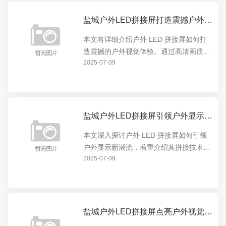
盐城户外LED拼接屏打造震撼户外视觉体验
本文将详细介绍户外 LED 拼接屏如何打
造震撼的户外视觉体验。通过高清画质、
2025-07-09
超大尺寸和灵活拼接等特点，为户外场景
提供无与伦比的显示效果，无论是商业广
告、体育赛事还是公共信息发布，都能让
观众沉浸在视觉盛...
盐城户外LED拼接屏引领户外显示新潮流
本文深入探讨户外 LED 拼接屏如何引领
户外显示新潮流，着重介绍其拼接技术的
2025-07-09
优势与创新，展现其在户外显示领域的卓
越表现，让读者全面了解户外 LED 拼接
屏的独特魅力与发展前景。
盐城户外LED拼接屏点亮户外视觉盛宴