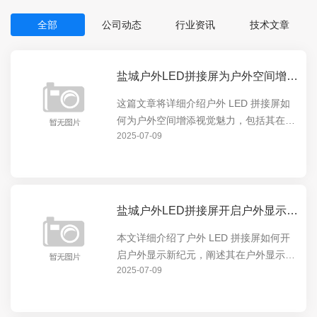
全部
公司动态
行业资讯
技术文章
盐城户外LED拼接屏为户外空间增添视觉魅力
这篇文章将详细介绍户外 LED 拼接屏如
何为户外空间增添视觉魅力，包括其在展
2025-07-09
示动态内容、营造氛围等方面的卓越表
现，让户外空间焕发出全新的活力，吸引
人们的目光。
盐城户外LED拼接屏开启户外显示新纪元
本文详细介绍了户外 LED 拼接屏如何开
启户外显示新纪元，阐述其在户外显示领
2025-07-09
域的独特优势和创新应用，包括高清画
质、超广视角等特点，以及对户外广告、
公共信息展示等方面的重要意义。