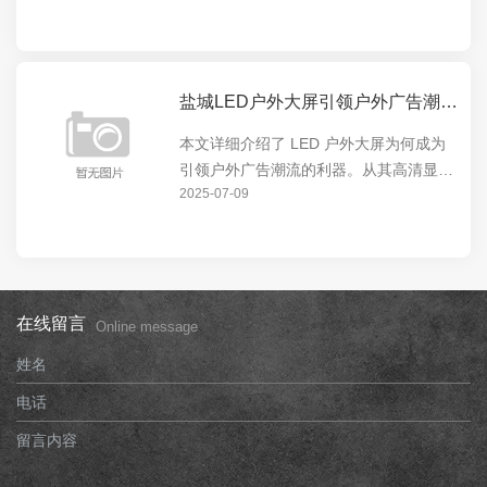
市的视觉焦点。无论是商业广告还是城市
宣传，LED 户外大屏都能发挥出色，为城
市增添独特魅...
盐城LED户外大屏引领户外广告潮流的利器
本文详细介绍了 LED 户外大屏为何成为
引领户外广告潮流的利器。从其高清显
2025-07-09
示、超大尺寸、节能环保等特点，到在城
市地标、商业中心等场所的广泛应用，展
现了 LED 户外大屏的强大影响力和独特
价值。
在线留言
Online message
姓名
电话
留言内容