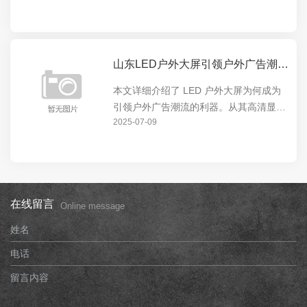
市的视觉焦点。无论是商业广告还是城市
宣传，LED 户外大屏都能发挥出色，为城
市增添独特魅...
山东LED户外大屏引领户外广告潮流的利器
本文详细介绍了 LED 户外大屏为何成为
引领户外广告潮流的利器。从其高清显
2025-07-09
示、超大尺寸、节能环保等特点，到在城
市地标、商业中心等场所的广泛应用，展
现了 LED 户外大屏的强大影响力和独特
价值。
在线留言
Online message
姓名
电话
留言内容