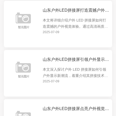
山东户外LED拼接屏打造震撼户外视觉体验
本文将详细介绍户外 LED 拼接屏如何打
造震撼的户外视觉体验。通过高清画质、
2025-07-09
超大尺寸和灵活拼接等特点，为户外场景
提供无与伦比的显示效果，无论是商业广
告、体育赛事还是公共信息发布，都能让
观众沉浸在视觉盛...
山东户外LED拼接屏引领户外显示新潮流
本文深入探讨户外 LED 拼接屏如何引领
户外显示新潮流，着重介绍其拼接技术的
2025-07-09
优势与创新，展现其在户外显示领域的卓
越表现，让读者全面了解户外 LED 拼接
屏的独特魅力与发展前景。
山东户外LED拼接屏点亮户外视觉盛宴