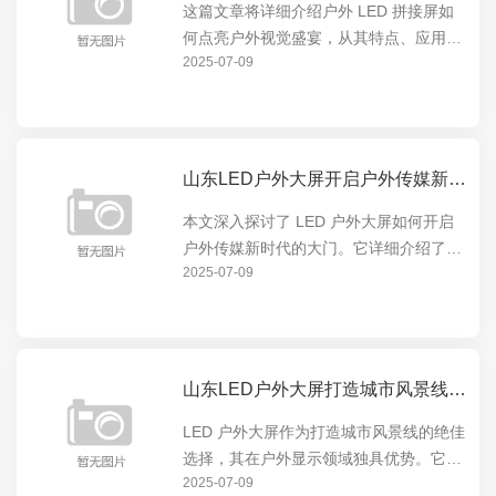
这篇文章将详细介绍户外 LED 拼接屏如
何点亮户外视觉盛宴，从其特点、应用场
2025-07-09
景到实际效果，全方位展示这一创新技术
在户外展示领域的卓越表现。户外 LED
拼接屏以其高清晰度、大尺寸、色彩鲜艳
等优势，为户...
山东LED户外大屏开启户外传媒新时代的大门
本文深入探讨了 LED 户外大屏如何开启
户外传媒新时代的大门。它详细介绍了
2025-07-09
LED 户外大屏的特点与优势，如高亮度、
高清晰度、可定制性等，以及这些特点如
何在户外广告、城市宣传等领域发挥重要
作用，引领户...
山东LED户外大屏打造城市风景线的绝佳选择
LED 户外大屏作为打造城市风景线的绝佳
选择，其在户外显示领域独具优势。它能
2025-07-09
以绚丽多彩的画面点亮城市夜晚，成为城