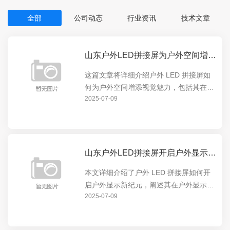
全部
公司动态
行业资讯
技术文章
山东户外LED拼接屏为户外空间增添视觉魅力
这篇文章将详细介绍户外 LED 拼接屏如
何为户外空间增添视觉魅力，包括其在展
2025-07-09
示动态内容、营造氛围等方面的卓越表
现，让户外空间焕发出全新的活力，吸引
人们的目光。
山东户外LED拼接屏开启户外显示新纪元
本文详细介绍了户外 LED 拼接屏如何开
启户外显示新纪元，阐述其在户外显示领
2025-07-09
域的独特优势和创新应用，包括高清画
质、超广视角等特点，以及对户外广告、
公共信息展示等方面的重要意义。