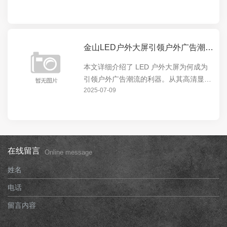
市的视觉焦点。无论是商业广告还是城市
宣传，LED 户外大屏都能发挥出色，为城
市增添独特魅...
金山LED户外大屏引领户外广告潮流的利器
本文详细介绍了 LED 户外大屏为何成为
引领户外广告潮流的利器。从其高清显
2025-07-09
示、超大尺寸、节能环保等特点，到在城
市地标、商业中心等场所的广泛应用，展
现了 LED 户外大屏的强大影响力和独特
价值。
在线留言
Online message
姓名
电话
留言内容