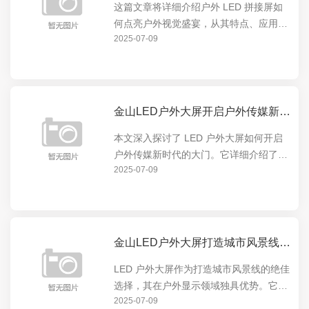
这篇文章将详细介绍户外 LED 拼接屏如
何点亮户外视觉盛宴，从其特点、应用场
2025-07-09
景到实际效果，全方位展示这一创新技术
在户外展示领域的卓越表现。户外 LED
拼接屏以其高清晰度、大尺寸、色彩鲜艳
等优势，为户...
金山LED户外大屏开启户外传媒新时代的大门
本文深入探讨了 LED 户外大屏如何开启
户外传媒新时代的大门。它详细介绍了
2025-07-09
LED 户外大屏的特点与优势，如高亮度、
高清晰度、可定制性等，以及这些特点如
何在户外广告、城市宣传等领域发挥重要
作用，引领户...
金山LED户外大屏打造城市风景线的绝佳选择
LED 户外大屏作为打造城市风景线的绝佳
选择，其在户外显示领域独具优势。它能
2025-07-09
以绚丽多彩的画面点亮城市夜晚，成为城