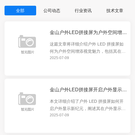
全部
公司动态
行业资讯
技术文章
金山户外LED拼接屏为户外空间增添视觉魅力
这篇文章将详细介绍户外 LED 拼接屏如
何为户外空间增添视觉魅力，包括其在展
2025-07-09
示动态内容、营造氛围等方面的卓越表
现，让户外空间焕发出全新的活力，吸引
人们的目光。
金山户外LED拼接屏开启户外显示新纪元
本文详细介绍了户外 LED 拼接屏如何开
启户外显示新纪元，阐述其在户外显示领
2025-07-09
域的独特优势和创新应用，包括高清画
质、超广视角等特点，以及对户外广告、
公共信息展示等方面的重要意义。