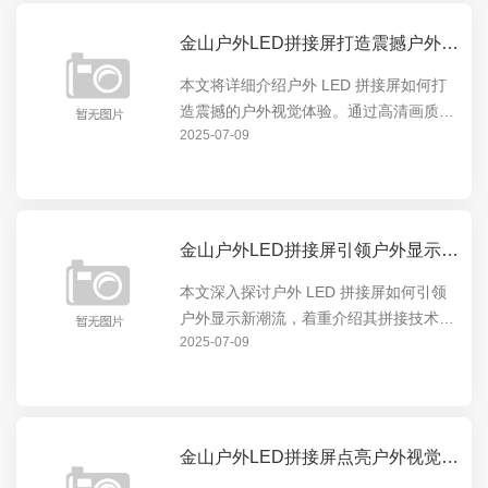
金山户外LED拼接屏打造震撼户外视觉体验
本文将详细介绍户外 LED 拼接屏如何打
造震撼的户外视觉体验。通过高清画质、
2025-07-09
超大尺寸和灵活拼接等特点，为户外场景
提供无与伦比的显示效果，无论是商业广
告、体育赛事还是公共信息发布，都能让
观众沉浸在视觉盛...
金山户外LED拼接屏引领户外显示新潮流
本文深入探讨户外 LED 拼接屏如何引领
户外显示新潮流，着重介绍其拼接技术的
2025-07-09
优势与创新，展现其在户外显示领域的卓
越表现，让读者全面了解户外 LED 拼接
屏的独特魅力与发展前景。
金山户外LED拼接屏点亮户外视觉盛宴