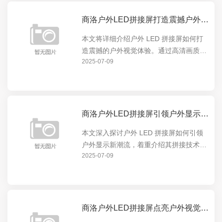
商洛户外LED拼接屏打造震撼户外视觉体验
本文将详细介绍户外 LED 拼接屏如何打
造震撼的户外视觉体验。通过高清画质、
2025-07-09
超大尺寸和灵活拼接等特点，为户外场景
提供无与伦比的显示效果，无论是商业广
告、体育赛事还是公共信息发布，都能让
观众沉浸在视觉盛...
商洛户外LED拼接屏引领户外显示新潮流
本文深入探讨户外 LED 拼接屏如何引领
户外显示新潮流，着重介绍其拼接技术的
2025-07-09
优势与创新，展现其在户外显示领域的卓
越表现，让读者全面了解户外 LED 拼接
屏的独特魅力与发展前景。
商洛户外LED拼接屏点亮户外视觉盛宴