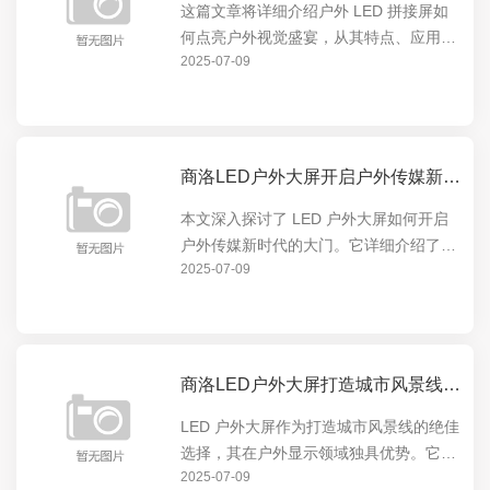
这篇文章将详细介绍户外 LED 拼接屏如
何点亮户外视觉盛宴，从其特点、应用场
2025-07-09
景到实际效果，全方位展示这一创新技术
在户外展示领域的卓越表现。户外 LED
拼接屏以其高清晰度、大尺寸、色彩鲜艳
等优势，为户...
商洛LED户外大屏开启户外传媒新时代的大门
本文深入探讨了 LED 户外大屏如何开启
户外传媒新时代的大门。它详细介绍了
2025-07-09
LED 户外大屏的特点与优势，如高亮度、
高清晰度、可定制性等，以及这些特点如
何在户外广告、城市宣传等领域发挥重要
作用，引领户...
商洛LED户外大屏打造城市风景线的绝佳选择
LED 户外大屏作为打造城市风景线的绝佳
选择，其在户外显示领域独具优势。它能
2025-07-09
以绚丽多彩的画面点亮城市夜晚，成为城