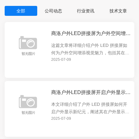
全部
公司动态
行业资讯
技术文章
商洛户外LED拼接屏为户外空间增添视觉魅力
这篇文章将详细介绍户外 LED 拼接屏如
何为户外空间增添视觉魅力，包括其在展
2025-07-09
示动态内容、营造氛围等方面的卓越表
现，让户外空间焕发出全新的活力，吸引
人们的目光。
商洛户外LED拼接屏开启户外显示新纪元
本文详细介绍了户外 LED 拼接屏如何开
启户外显示新纪元，阐述其在户外显示领
2025-07-09
域的独特优势和创新应用，包括高清画
质、超广视角等特点，以及对户外广告、
公共信息展示等方面的重要意义。