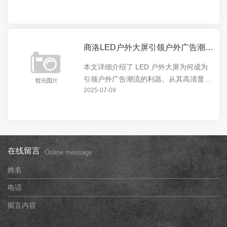
市的视觉焦点。无论是商业广告还是城市
宣传，LED 户外大屏都能发挥出色，为城
市增添独特魅...
商洛LED户外大屏引领户外广告潮流的利器
本文详细介绍了 LED 户外大屏为何成为
引领户外广告潮流的利器。从其高清显
2025-07-09
示、超大尺寸、节能环保等特点，到在城
市地标、商业中心等场所的广泛应用，展
现了 LED 户外大屏的强大影响力和独特
价值。
在线留言
Online message
姓名
电话
留言内容