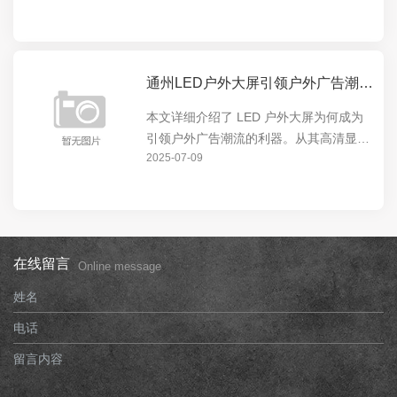
市的视觉焦点。无论是商业广告还是城市
宣传，LED 户外大屏都能发挥出色，为城
市增添独特魅...
通州LED户外大屏引领户外广告潮流的利器
本文详细介绍了 LED 户外大屏为何成为
引领户外广告潮流的利器。从其高清显
2025-07-09
示、超大尺寸、节能环保等特点，到在城
市地标、商业中心等场所的广泛应用，展
现了 LED 户外大屏的强大影响力和独特
价值。
在线留言
Online message
姓名
电话
留言内容