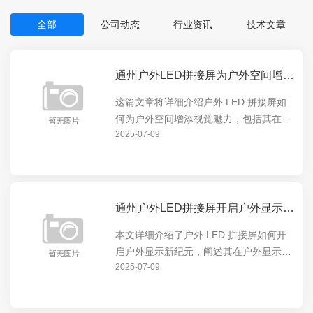
全部
公司动态
行业资讯
技术文章
通州户外LED拼接屏为户外空间增添视觉魅力
这篇文章将详细介绍户外 LED 拼接屏如
何为户外空间增添视觉魅力，包括其在展
2025-07-09
示动态内容、营造氛围等方面的卓越表
现，让户外空间焕发出全新的活力，吸引
人们的目光。
通州户外LED拼接屏开启户外显示新纪元
本文详细介绍了户外 LED 拼接屏如何开
启户外显示新纪元，阐述其在户外显示领
2025-07-09
域的独特优势和创新应用，包括高清画
质、超广视角等特点，以及对户外广告、
公共信息展示等方面的重要意义。