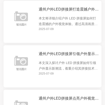
通州户外LED拼接屏打造震撼户外视觉体验
本文将详细介绍户外 LED 拼接屏如何打
造震撼的户外视觉体验。通过高清画质、
2025-07-09
超大尺寸和灵活拼接等特点，为户外场景
提供无与伦比的显示效果，无论是商业广
告、体育赛事还是公共信息发布，都能让
观众沉浸在视觉盛...
通州户外LED拼接屏引领户外显示新潮流
本文深入探讨户外 LED 拼接屏如何引领
户外显示新潮流，着重介绍其拼接技术的
2025-07-09
优势与创新，展现其在户外显示领域的卓
越表现，让读者全面了解户外 LED 拼接
屏的独特魅力与发展前景。
通州户外LED拼接屏点亮户外视觉盛宴