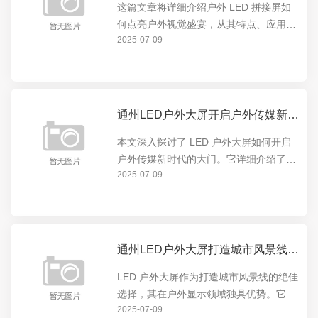
这篇文章将详细介绍户外 LED 拼接屏如
何点亮户外视觉盛宴，从其特点、应用场
2025-07-09
景到实际效果，全方位展示这一创新技术
在户外展示领域的卓越表现。户外 LED
拼接屏以其高清晰度、大尺寸、色彩鲜艳
等优势，为户...
通州LED户外大屏开启户外传媒新时代的大门
本文深入探讨了 LED 户外大屏如何开启
户外传媒新时代的大门。它详细介绍了
2025-07-09
LED 户外大屏的特点与优势，如高亮度、
高清晰度、可定制性等，以及这些特点如
何在户外广告、城市宣传等领域发挥重要
作用，引领户...
通州LED户外大屏打造城市风景线的绝佳选择
LED 户外大屏作为打造城市风景线的绝佳
选择，其在户外显示领域独具优势。它能
2025-07-09
以绚丽多彩的画面点亮城市夜晚，成为城