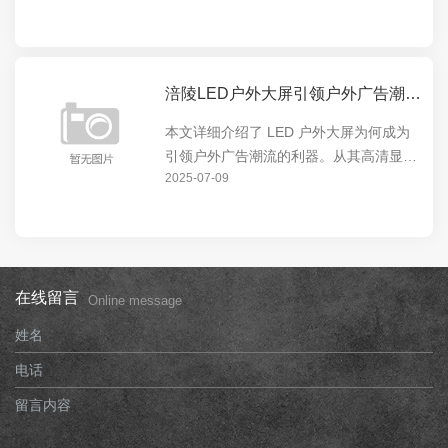
市的视觉焦点。无论是商业广告还是城市
宣传，LED 户外大屏都能发挥出色，为城
市增添独特魅...
涪陵LED户外大屏引领户外广告潮流的利器
本文详细介绍了 LED 户外大屏为何成为
引领户外广告潮流的利器。从其高清显
2025-07-09
示、超大尺寸、节能环保等特点，到在城
市地标、商业中心等场所的广泛应用，展
现了 LED 户外大屏的强大影响力和独特
价值。
在线留言
Online message
姓名
电话
留言内容