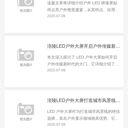
这篇文章将详细介绍户外 LED 拼接屏如
何点亮户外视觉盛宴，从其特点、应用场
2025-07-09
景到实际效果，全方位展示这一创新技术
在户外展示领域的卓越表现。户外 LED
拼接屏以其高清晰度、大尺寸、色彩鲜艳
等优势，为户...
涪陵LED户外大屏开启户外传媒新时代的大门
本文深入探讨了 LED 户外大屏如何开启
户外传媒新时代的大门。它详细介绍了
2025-07-09
LED 户外大屏的特点与优势，如高亮度、
高清晰度、可定制性等，以及这些特点如
何在户外广告、城市宣传等领域发挥重要
作用，引领户...
涪陵LED户外大屏打造城市风景线的绝佳选择
LED 户外大屏作为打造城市风景线的绝佳
选择，其在户外显示领域独具优势。它能
2025-07-09
以绚丽多彩的画面点亮城市夜晚，成为城