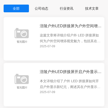
全部
公司动态
行业资讯
技术文章
涪陵户外LED拼接屏为户外空间增添视觉魅力
这篇文章将详细介绍户外 LED 拼接屏如
何为户外空间增添视觉魅力，包括其在展
2025-07-09
示动态内容、营造氛围等方面的卓越表
现，让户外空间焕发出全新的活力，吸引
人们的目光。
涪陵户外LED拼接屏开启户外显示新纪元
本文详细介绍了户外 LED 拼接屏如何开
启户外显示新纪元，阐述其在户外显示领
2025-07-09
域的独特优势和创新应用，包括高清画
质、超广视角等特点，以及对户外广告、
公共信息展示等方面的重要意义。