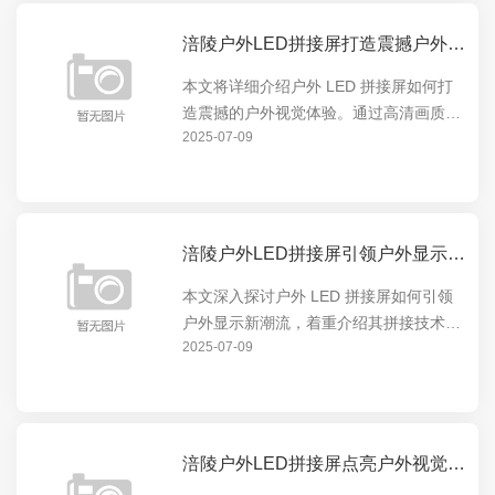
涪陵户外LED拼接屏打造震撼户外视觉体验
本文将详细介绍户外 LED 拼接屏如何打
造震撼的户外视觉体验。通过高清画质、
2025-07-09
超大尺寸和灵活拼接等特点，为户外场景
提供无与伦比的显示效果，无论是商业广
告、体育赛事还是公共信息发布，都能让
观众沉浸在视觉盛...
涪陵户外LED拼接屏引领户外显示新潮流
本文深入探讨户外 LED 拼接屏如何引领
户外显示新潮流，着重介绍其拼接技术的
2025-07-09
优势与创新，展现其在户外显示领域的卓
越表现，让读者全面了解户外 LED 拼接
屏的独特魅力与发展前景。
涪陵户外LED拼接屏点亮户外视觉盛宴