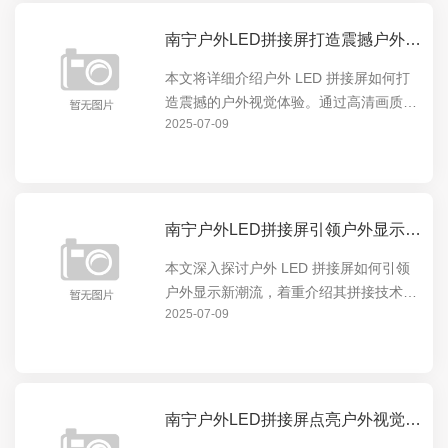
南宁户外LED拼接屏打造震撼户外视觉体验
本文将详细介绍户外 LED 拼接屏如何打
造震撼的户外视觉体验。通过高清画质、
2025-07-09
超大尺寸和灵活拼接等特点，为户外场景
提供无与伦比的显示效果，无论是商业广
告、体育赛事还是公共信息发布，都能让
观众沉浸在视觉盛...
南宁户外LED拼接屏引领户外显示新潮流
本文深入探讨户外 LED 拼接屏如何引领
户外显示新潮流，着重介绍其拼接技术的
2025-07-09
优势与创新，展现其在户外显示领域的卓
越表现，让读者全面了解户外 LED 拼接
屏的独特魅力与发展前景。
南宁户外LED拼接屏点亮户外视觉盛宴