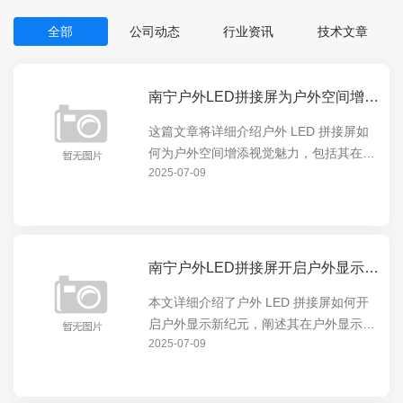
全部
公司动态
行业资讯
技术文章
南宁户外LED拼接屏为户外空间增添视觉魅力
这篇文章将详细介绍户外 LED 拼接屏如
何为户外空间增添视觉魅力，包括其在展
2025-07-09
示动态内容、营造氛围等方面的卓越表
现，让户外空间焕发出全新的活力，吸引
人们的目光。
南宁户外LED拼接屏开启户外显示新纪元
本文详细介绍了户外 LED 拼接屏如何开
启户外显示新纪元，阐述其在户外显示领
2025-07-09
域的独特优势和创新应用，包括高清画
质、超广视角等特点，以及对户外广告、
公共信息展示等方面的重要意义。