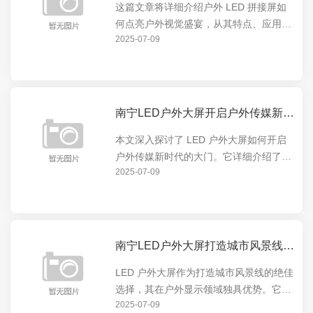
这篇文章将详细介绍户外 LED 拼接屏如
何点亮户外视觉盛宴，从其特点、应用场
2025-07-09
景到实际效果，全方位展示这一创新技术
在户外展示领域的卓越表现。户外 LED
拼接屏以其高清晰度、大尺寸、色彩鲜艳
等优势，为户...
南宁LED户外大屏开启户外传媒新时代的大门
本文深入探讨了 LED 户外大屏如何开启
户外传媒新时代的大门。它详细介绍了
2025-07-09
LED 户外大屏的特点与优势，如高亮度、
高清晰度、可定制性等，以及这些特点如
何在户外广告、城市宣传等领域发挥重要
作用，引领户...
南宁LED户外大屏打造城市风景线的绝佳选择
LED 户外大屏作为打造城市风景线的绝佳
选择，其在户外显示领域独具优势。它能
2025-07-09
以绚丽多彩的画面点亮城市夜晚，成为城