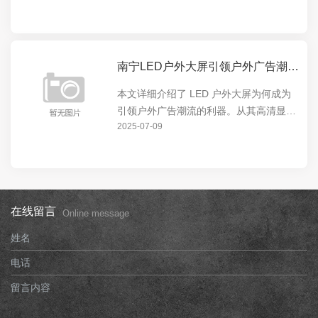
市的视觉焦点。无论是商业广告还是城市
宣传，LED 户外大屏都能发挥出色，为城
市增添独特魅...
南宁LED户外大屏引领户外广告潮流的利器
本文详细介绍了 LED 户外大屏为何成为
引领户外广告潮流的利器。从其高清显
2025-07-09
示、超大尺寸、节能环保等特点，到在城
市地标、商业中心等场所的广泛应用，展
现了 LED 户外大屏的强大影响力和独特
价值。
在线留言
Online message
姓名
电话
留言内容